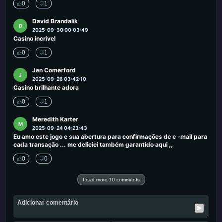
0
1
David Brandalik
D
2025-09-30 00:03:49
Casino incrível
0
1
Jen Comerford
J
2025-09-26 03:42:10
Casino brilhante adora
0
1
Meredith Karter
M
2025-09-24 04:23:43
Eu amo este jogo e sua abertura para confirmações de e -mail para
cada transação ... me deliciei também garantido aqui ,,
0
0
Load more 10 comments