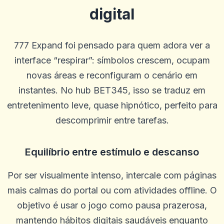
digital
777 Expand foi pensado para quem adora ver a
interface “respirar”: símbolos crescem, ocupam
novas áreas e reconfiguram o cenário em
instantes. No hub BET345, isso se traduz em
entretenimento leve, quase hipnótico, perfeito para
Bob Mahan
B
2025-10-22 03:17:18
descomprimir entre tarefas.
Ótimo livro. Não mudaria nada
0
0
Equilíbrio entre estímulo e descanso
Annie Spencer
A
2025-10-15 07:14:11
Por ser visualmente intenso, intercale com páginas
Esta é uma ótima plataforma e atendimento ao cliente e justo e
justo.
mais calmas do portal ou com atividades offline. O
0
0
objetivo é usar o jogo como pausa prazerosa,
melissa
mantendo hábitos digitais saudáveis enquanto
m
2025-10-10 03:34:36