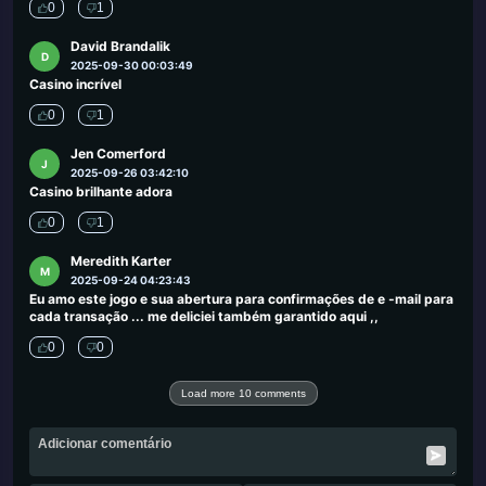
0
1
David Brandalik
D
2025-09-30 00:03:49
Casino incrível
0
1
Jen Comerford
J
2025-09-26 03:42:10
Casino brilhante adora
0
1
Meredith Karter
M
2025-09-24 04:23:43
Eu amo este jogo e sua abertura para confirmações de e -mail para
cada transação ... me deliciei também garantido aqui ,,
0
0
Load more 10 comments