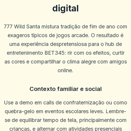
digital
777 Wild Santa mistura tradição de fim de ano com
exageros típicos de jogos arcade. O resultado é
uma experiência despretensiosa para o hub de
entretenimento BET345: rir com os efeitos, curtir
as cores e compartilhar o clima alegre com amigos
Bob Mahan
B
2025-10-22 03:17:18
online.
Ótimo livro. Não mudaria nada
0
0
Contexto familiar e social
Annie Spencer
A
2025-10-15 07:14:11
Use a demo em calls de confraternização ou como
Esta é uma ótima plataforma e atendimento ao cliente e justo e
justo.
quebra-gelo em eventos escolares leves. Lembre-
0
0
se de equilibrar tempo de tela, principalmente com
melissa
crianças, e alternar com atividades presenciais
m
2025-10-10 03:34:36