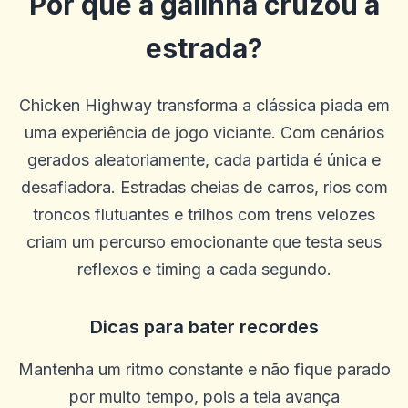
Por que a galinha cruzou a
estrada?
Chicken Highway transforma a clássica piada em
uma experiência de jogo viciante. Com cenários
gerados aleatoriamente, cada partida é única e
desafiadora. Estradas cheias de carros, rios com
troncos flutuantes e trilhos com trens velozes
criam um percurso emocionante que testa seus
reflexos e timing a cada segundo.
Bob Mahan
B
2025-10-22 03:17:18
Dicas para bater recordes
Ótimo livro. Não mudaria nada
0
0
Mantenha um ritmo constante e não fique parado
Annie Spencer
por muito tempo, pois a tela avança
A
2025-10-15 07:14:11