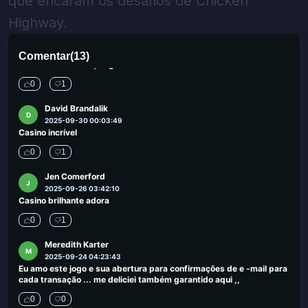
que encaram os desafios de Chicken
0
1
Highway.
Tina Dumba
T
2025-10-01 07:09:57
Comentar
(
13
)
As ofertas de rotação gratuitas são excelentes
0
1
David Brandalik
D
2025-09-30 00:03:49
Casino incrível
0
1
Jen Comerford
J
2025-09-26 03:42:10
Casino brilhante adora
0
1
Meredith Karter
M
2025-09-24 04:23:43
Eu amo este jogo e sua abertura para confirmações de e -mail para
cada transação ... me deliciei também garantido aqui ,,
0
0