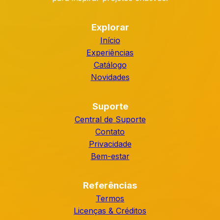
Explorar
Início
Experiências
Catálogo
Novidades
Suporte
Central de Suporte
Contato
Privacidade
Bem-estar
Referências
Termos
Licenças & Créditos