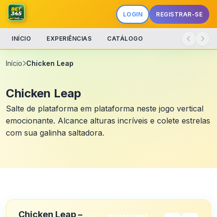
LOGIN
REGISTRAR-SE
INÍCIO
EXPERIÊNCIAS
CATÁLOGO
Início
Chicken Leap
Chicken Leap
Salte de plataforma em plataforma neste jogo vertical
emocionante. Alcance alturas incríveis e colete estrelas
com sua galinha saltadora.
Chicken Leap –
PLATAFORMA