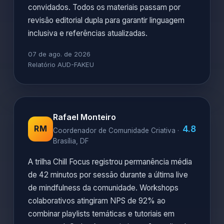
convidados. Todos os materiais passam por
revisão editorial dupla para garantir linguagem
inclusiva e referências atualizadas.
07 de ago. de 2026
Relatório AUD-FAKEU
Rafael Monteiro
4.8
RM
Coordenador de Comunidade Criativa ·
Brasília, DF
A trilha Chill Focus registrou permanência média
de 42 minutos por sessão durante a última live
de mindfulness da comunidade. Workshops
colaborativos atingiram NPS de 92% ao
combinar playlists temáticas e tutoriais em