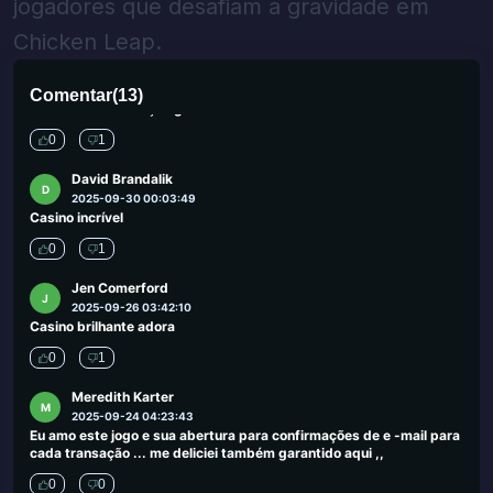
jogadores que desafiam a gravidade em
0
1
Chicken Leap.
Tina Dumba
T
2025-10-01 07:09:57
Comentar
(
13
)
As ofertas de rotação gratuitas são excelentes
0
1
David Brandalik
D
2025-09-30 00:03:49
Casino incrível
0
1
Jen Comerford
J
2025-09-26 03:42:10
Casino brilhante adora
0
1
Meredith Karter
M
2025-09-24 04:23:43
Eu amo este jogo e sua abertura para confirmações de e -mail para
cada transação ... me deliciei também garantido aqui ,,
0
0