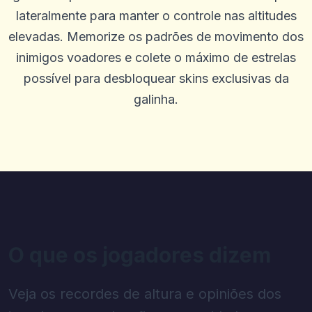
2025-10-15 07:14:11
lateralmente para manter o controle nas altitudes
Esta é uma ótima plataforma e atendimento ao cliente e justo e
justo.
elevadas. Memorize os padrões de movimento dos
0
0
inimigos voadores e colete o máximo de estrelas
melissa
possível para desbloquear skins exclusivas da
m
2025-10-10 03:34:36
Gosto de todos os incentivos gratuitos que você dá, faz valer a
galinha.
pena! Obrigado!
0
0
DJ Mixit_UP
D
2025-10-07 08:32:37
É divertido, mas não consegui sacar.
0
0
Shannon Fields
S
2025-10-05 08:16:15
Cassino legítimo ... jogos muito bons
O que os jogadores dizem
0
1
T APPLEBURY
Veja os recordes de altura e opiniões dos
T
2025-10-03 11:10:45
Amo esses jogos.