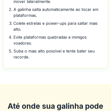
mover lateralmente.
A galinha salta automaticamente ao tocar em
plataformas.
Colete estrelas e power-ups para saltar mais
alto.
Evite plataformas quebradas e inimigos
voadores.
Suba o mais alto possível e tente bater seu
recorde.
Até onde sua galinha pode