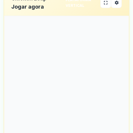
VERTICAL
Jogar agora