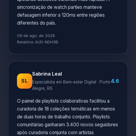
sincronização de watch parties manteve
defasagem inferior a 120ms entre regiões
diferentes do país.
09 de ago. de 2026
Relatório AUD-NDH3B
Sabrina Leal
4.6
SL
Especialista em Bem-estar Digital · Porto
Alegre, RS
O painel de playlists colaborativas facilitou a
curadoria de 18 coleções temáticas em menos
de duas horas de trabalho conjunto. Playlists
comunitárias ganharam 3.400 novos seguidores
após curadoria conjunta com artistas