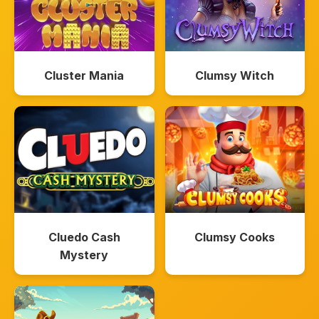
Cluster Mania
Clumsy Witch
Cluedo Cash
Clumsy Cooks
Mystery