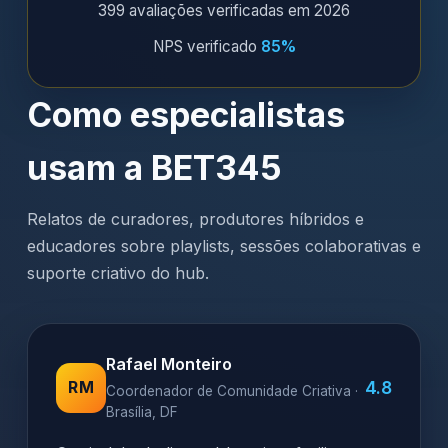
399 avaliações verificadas em 2026
NPS verificado
85%
Como especialistas
usam a BET345
Relatos de curadores, produtores híbridos e
educadores sobre playlists, sessões colaborativas e
suporte criativo do hub.
Rafael Monteiro
4.8
RM
Coordenador de Comunidade Criativa ·
Brasília, DF