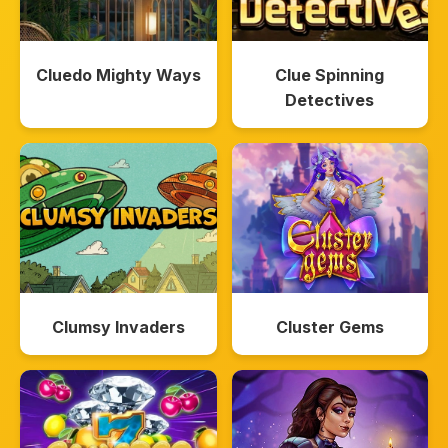
Cluedo Mighty Ways
Clue Spinning
Detectives
Clumsy Invaders
Cluster Gems