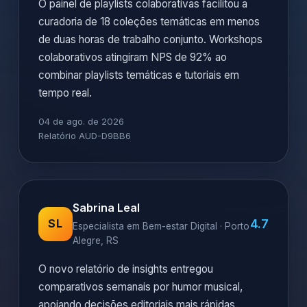
O painel de playlists colaborativas facilitou a
curadoria de 18 coleções temáticas em menos
de duas horas de trabalho conjunto. Workshops
colaborativos atingiram NPS de 92% ao
combinar playlists temáticas e tutoriais em
tempo real.
04 de ago. de 2026
Relatório AUD-D9BB6
Sabrina Leal
4.7
SL
Especialista em Bem-estar Digital · Porto
Alegre, RS
O novo relatório de insights entregou
comparativos semanais por humor musical,
apoiando decisões editoriais mais rápidas.