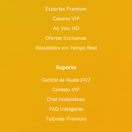
Esportes Premium
Cassino VIP
Ao Vivo HD
Ofertas Exclusivas
Resultados em Tempo Real
Suporte
Central de Ajuda 24/7
Contato VIP
Chat Instantâneo
FAQ Inteligente
Tutoriais Premium