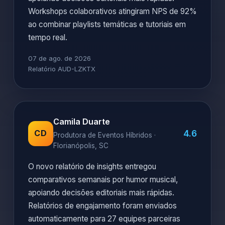
Workshops colaborativos atingiram NPS de 92%
ao combinar playlists temáticas e tutoriais em
tempo real.
07 de ago. de 2026
Relatório AUD-LZKTX
Camila Duarte
4.6
CD
Produtora de Eventos Híbridos ·
Florianópolis, SC
O novo relatório de insights entregou
comparativos semanais por humor musical,
apoiando decisões editoriais mais rápidas.
Relatórios de engajamento foram enviados
automaticamente para 27 equipes parceiras