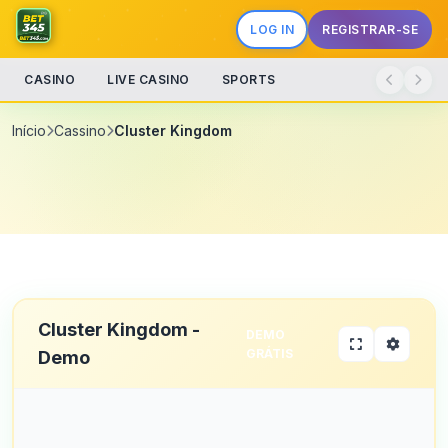
LOG IN
REGISTRAR-SE
CASINO
LIVE CASINO
SPORTS
Início
Cassino
Cluster Kingdom
Cluster Kingdom -
DEMO
GRÁTIS
Demo