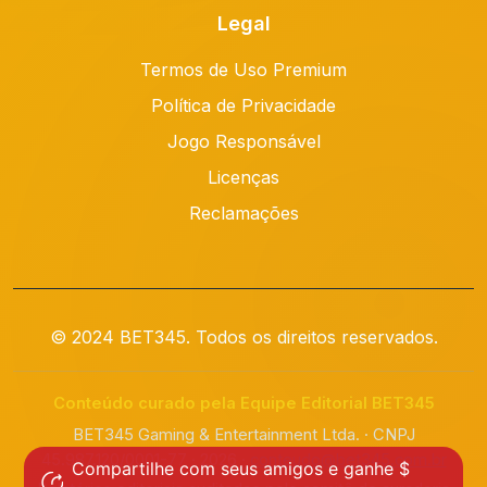
Legal
Termos de Uso Premium
Política de Privacidade
Jogo Responsável
Licenças
Reclamações
© 2024 BET345. Todos os direitos reservados.
Conteúdo curado pela Equipe Editorial BET345
BET345 Gaming & Entertainment Ltda. · CNPJ
45.987.120/0001-77 · 2026 ·
conteudo@bet345.com.br
Compartilhe com seus amigos e ganhe $