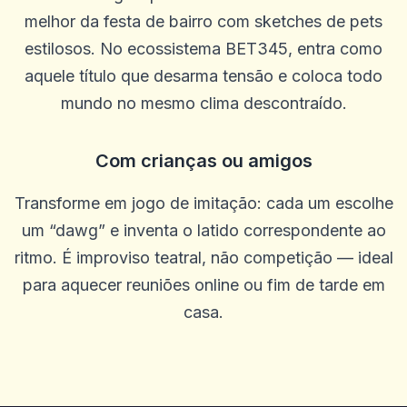
melhor da festa de bairro com sketches de pets
estilosos. No ecossistema BET345, entra como
aquele título que desarma tensão e coloca todo
Bob Mahan
B
2025-10-22 03:17:18
mundo no mesmo clima descontraído.
Ótimo livro. Não mudaria nada
0
0
Com crianças ou amigos
Annie Spencer
A
2025-10-15 07:14:11
Transforme em jogo de imitação: cada um escolhe
Esta é uma ótima plataforma e atendimento ao cliente e justo e
justo.
um “dawg” e inventa o latido correspondente ao
0
0
ritmo. É improviso teatral, não competição — ideal
melissa
para aquecer reuniões online ou fim de tarde em
m
2025-10-10 03:34:36
Gosto de todos os incentivos gratuitos que você dá, faz valer a
casa.
pena! Obrigado!
0
0
DJ Mixit_UP
D
2025-10-07 08:32:37