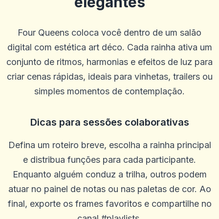
elegantes
Four Queens coloca você dentro de um salão
digital com estética art déco. Cada rainha ativa um
conjunto de ritmos, harmonias e efeitos de luz para
criar cenas rápidas, ideais para vinhetas, trailers ou
simples momentos de contemplação.
Bob Mahan
B
2025-10-22 03:17:18
Ótimo livro. Não mudaria nada
Dicas para sessões colaborativas
0
0
Annie Spencer
Defina um roteiro breve, escolha a rainha principal
A
2025-10-15 07:14:11
Esta é uma ótima plataforma e atendimento ao cliente e justo e
e distribua funções para cada participante.
justo.
Enquanto alguém conduz a trilha, outros podem
0
0
atuar no painel de notas ou nas paletas de cor. Ao
melissa
final, exporte os frames favoritos e compartilhe no
m
2025-10-10 03:34:36
Gosto de todos os incentivos gratuitos que você dá, faz valer a
canal #playlists.