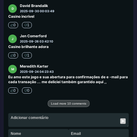
David Brandalik
D
2025-09-30 00:03:49
Casino incrível
0
1
Jen Comerford
J
2025-09-26 03:42:10
Casino brilhante adora
0
1
Meredith Karter
M
2025-09-24 04:23:43
Eu amo este jogo e sua abertura para confirmações de e -mail para
cada transação ... me deliciei também garantido aqui ,,
0
0
Load more 10 comments