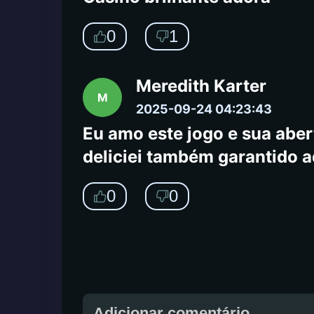
0
1
Meredith Karter
M
2025-09-24 04:23:43
Eu amo este jogo e sua aber
deliciei também garantido aq
0
0