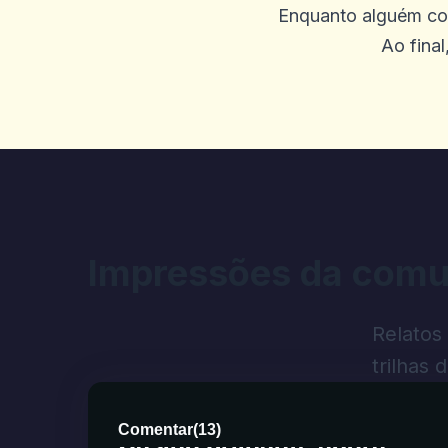
T
Enquanto alguém cond
2025-10-01 07:09:57
Ao final
As ofertas de rotação gratu
0
1
David Brandalik
D
2025-09-30 00:03:49
Casino incrível
Impressões da comu
0
1
Relatos
trilhas 
Jen Comerford
J
2025-09-26 03:42:10
Comentar
(
13
)
Casino brilhante adora