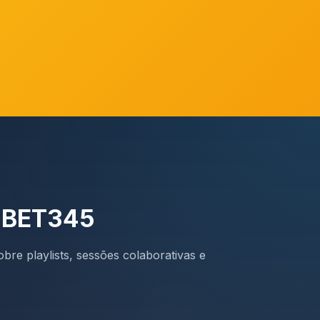
a BET345
bre playlists, sessões colaborativas e