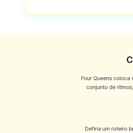
Shannon Fields
S
2025-10-05 08:16:15
Cassino legítimo ... jogos m
0
1
C
T APPLEBURY
T
Four Queens coloca v
2025-10-03 11:10:45
conjunto de ritmos,
Amo esses jogos.
0
1
Tina Dumba
Defina um roteiro br