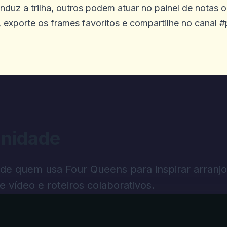
uz a trilha, outros podem atuar no painel de notas o
, exporte os frames favoritos e compartilhe no canal #p
itas são excelentes
nidade
 de quem usa Four Queens para inspirar arranjo
de vídeo e roteiros colaborativos.