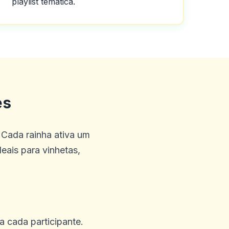
playlist temática.
es
 Cada rainha ativa um
deais para vinhetas,
ra cada participante.