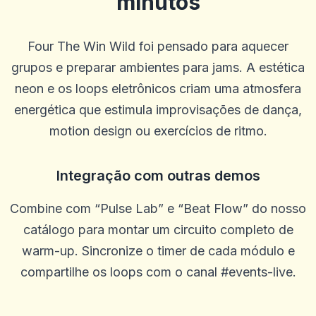
minutos
Four The Win Wild foi pensado para aquecer
grupos e preparar ambientes para jams. A estética
neon e os loops eletrônicos criam uma atmosfera
Bob Mahan
B
2025-10-22 03:17:18
energética que estimula improvisações de dança,
Ótimo livro. Não mudaria nada
motion design ou exercícios de ritmo.
0
0
Annie Spencer
A
Integração com outras demos
2025-10-15 07:14:11
Esta é uma ótima plataforma e atendimento ao cliente e justo e
justo.
Combine com “Pulse Lab” e “Beat Flow” do nosso
0
0
catálogo para montar um circuito completo de
melissa
warm-up. Sincronize o timer de cada módulo e
m
2025-10-10 03:34:36
Gosto de todos os incentivos gratuitos que você dá, faz valer a
compartilhe os loops com o canal #events-live.
pena! Obrigado!
0
0