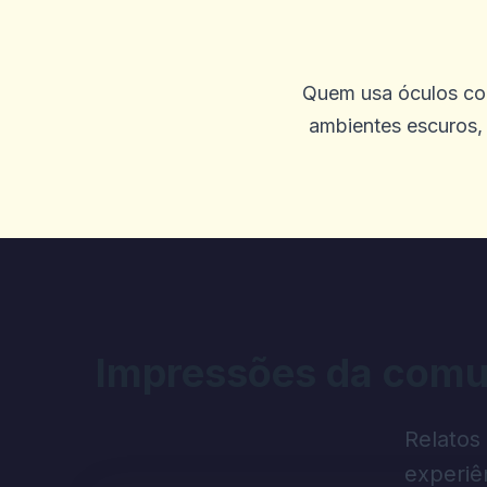
Tina Dumba
T
Quem usa óculos com
2025-10-01 07:09:57
ambientes escuros, 
As ofertas de rotação gratu
0
1
David Brandalik
D
2025-09-30 00:03:49
Casino incrível
Impressões da comu
0
1
Relatos
experiê
Jen Comerford