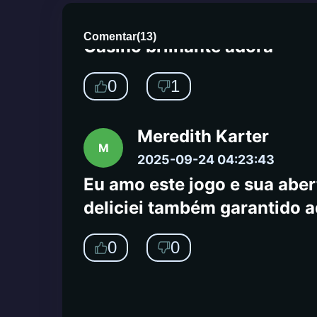
J
2025-09-26 03:42:10
Comentar
(
13
)
Casino brilhante adora
0
1
Meredith Karter
M
2025-09-24 04:23:43
Eu amo este jogo e sua aber
deliciei também garantido aq
0
0