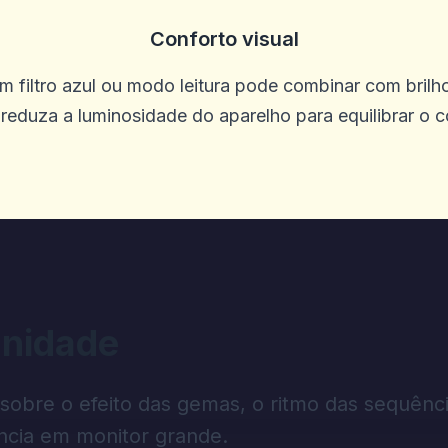
Conforto visual
 filtro azul ou modo leitura pode combinar com brilho
reduza a luminosidade do aparelho para equilibrar o 
itas são excelentes
nidade
 sobre o efeito das gemas, o ritmo das sequênci
ncia em monitor grande.