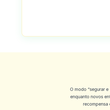
0
0
Shannon Fields
S
2025-10-05 08:16:15
Cassino legítimo ... jogos m
0
1
T APPLEBURY
T
2025-10-03 11:10:45
O modo “segurar e 
Amo esses jogos.
enquanto novos ent
recompensa e
0
1