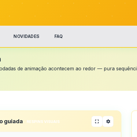
NOVIDADES
FAQ
n
rodadas de animação acontecem ao redor — pura sequência v
o guiada
RESPINS VISUAIS