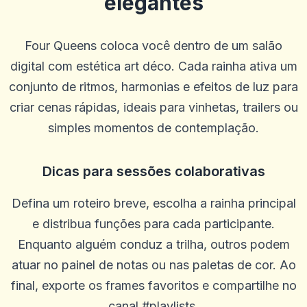
elegantes
Four Queens coloca você dentro de um salão
digital com estética art déco. Cada rainha ativa um
conjunto de ritmos, harmonias e efeitos de luz para
criar cenas rápidas, ideais para vinhetas, trailers ou
simples momentos de contemplação.
Bob Mahan
B
2025-10-22 03:17:18
Ótimo livro. Não mudaria nada
Dicas para sessões colaborativas
0
0
Annie Spencer
Defina um roteiro breve, escolha a rainha principal
A
2025-10-15 07:14:11
Esta é uma ótima plataforma e atendimento ao cliente e justo e
e distribua funções para cada participante.
justo.
Enquanto alguém conduz a trilha, outros podem
0
0
atuar no painel de notas ou nas paletas de cor. Ao
melissa
final, exporte os frames favoritos e compartilhe no
m
2025-10-10 03:34:36
Gosto de todos os incentivos gratuitos que você dá, faz valer a
canal #playlists.