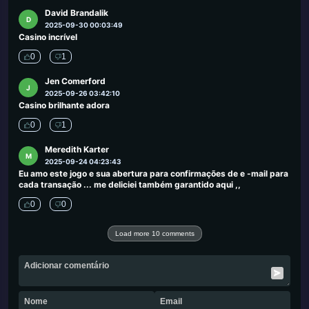
David Brandalik
D
2025-09-30 00:03:49
Casino incrível
0
1
Jen Comerford
J
2025-09-26 03:42:10
Casino brilhante adora
0
1
Meredith Karter
M
2025-09-24 04:23:43
Eu amo este jogo e sua abertura para confirmações de e -mail para
cada transação ... me deliciei também garantido aqui ,,
0
0
Load more 10 comments