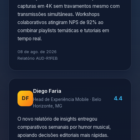
capturas em 4K sem travamentos mesmo com
transmissões simultâneas. Workshops
colaborativos atingiram NPS de 92% ao
combinar playlists temáticas e tutoriais em
tempo real.
08 de ago. de 2026
Relatório AUD-R1FEB
Diego Faria
4.4
DF
Head de Experiência Mobile · Belo
Horizonte, MG
O novo relatório de insights entregou
comparativos semanais por humor musical,
apoiando decisões editoriais mais rápidas.