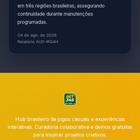
em três regiões brasileiras, assegurando
continuidade durante manutenções
programadas.
04 de ago. de 2026
Relatório AUD-IRQ4H
Hub brasileiro de jogos casuais e experiências
interativas. Curadoria colaborativa e demos gratuitas
para inspirar projetos criativos.