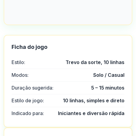
Ficha do jogo
Estilo:
Trevo da sorte, 10 linhas
Modos:
Solo / Casual
Duração sugerida:
5 – 15 minutos
Estilo de jogo:
10 linhas, simples e direto
Indicado para:
Iniciantes e diversão rápida