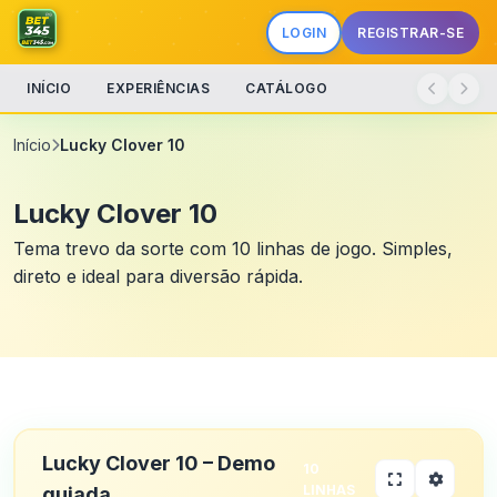
LOGIN
REGISTRAR-SE
INÍCIO
EXPERIÊNCIAS
CATÁLOGO
Início
Lucky Clover 10
Lucky Clover 10
Tema trevo da sorte com 10 linhas de jogo. Simples,
direto e ideal para diversão rápida.
Lucky Clover 10 – Demo
10
LINHAS
guiada