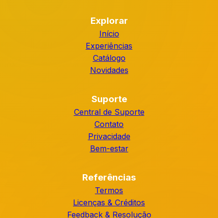
Explorar
Início
Experiências
Catálogo
Novidades
Suporte
Central de Suporte
Contato
Privacidade
Bem-estar
Referências
Termos
Licenças & Créditos
Feedback & Resolução