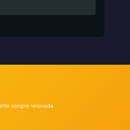
mento sempre renovada.