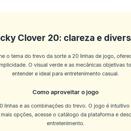
uito bons
cky Clover 20: clareza e diver
e o tema do trevo da sorte a 20 linhas de jogo, ofere
implicidade. O visual verde e as mecânicas objetivas to
entender e ideal para entretenimento casual.
Como aproveitar o jogo
linhas e as combinações do trevo. O jogo é intuitiv
 mais opções, acesse o catálogo da plataforma e des
entretenimento.
itas são excelentes