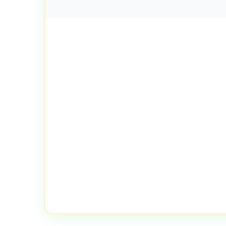
melissa
m
2025-10-10 03:34:36
Gosto de todos os incentivo
0
0
DJ Mixit_UP
D
2025-10-07 08:32:37
É divertido, mas não conseg
0
0
Shannon Fields
S