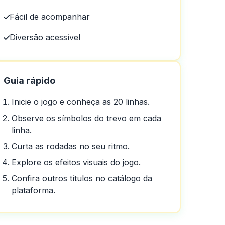
Fácil de acompanhar
Diversão acessível
ena! Obrigado!
Guia rápido
Inicie o jogo e conheça as 20 linhas.
Observe os símbolos do trevo em cada
linha.
Curta as rodadas no seu ritmo.
Explore os efeitos visuais do jogo.
Confira outros títulos no catálogo da
plataforma.