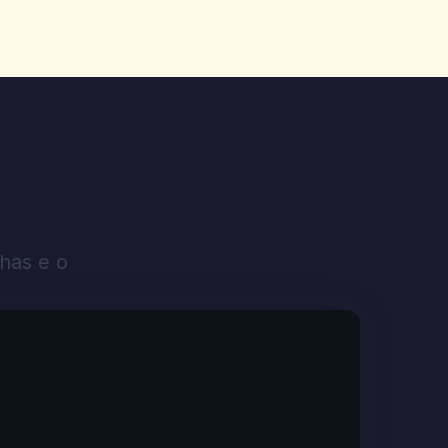
nhas e o