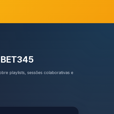
a BET345
bre playlists, sessões colaborativas e