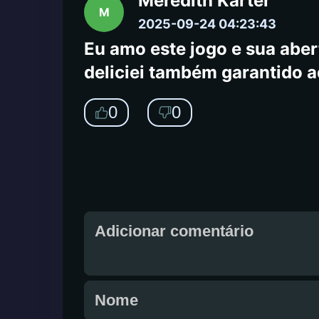
Meredith Karter
M
2025-09-24 04:23:43
Eu amo este jogo e sua aber
deliciei também garantido aq
0
0