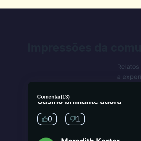
David Brandalik
D
2025-09-30 00:03:49
Casino incrível
Impressões da comu
0
1
Relatos
a exper
Jen Comerford
J
2025-09-26 03:42:10
Comentar
(
13
)
Casino brilhante adora
0
1