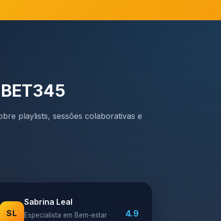
a BET345
bre playlists, sessões colaborativas e
Sabrina Leal
4.9
SL
Especialista em Bem-estar