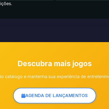
ições.
Descubra mais jogos
s do catálogo e mantenha sua experiência de entreteni
AGENDA DE LANÇAMENTOS