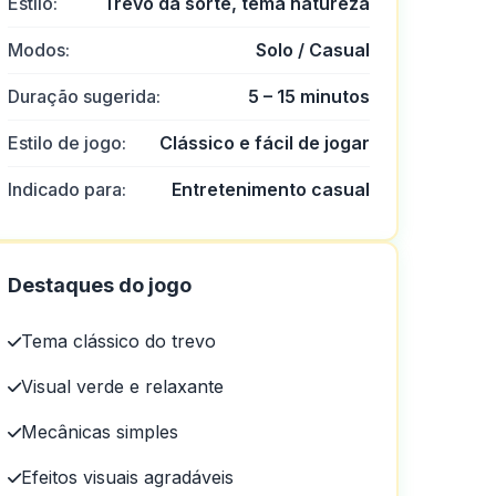
Estilo:
Trevo da sorte, tema natureza
Modos:
Solo / Casual
Duração sugerida:
5 – 15 minutos
Estilo de jogo:
Clássico e fácil de jogar
Indicado para:
Entretenimento casual
Destaques do jogo
to.
Tema clássico do trevo
Visual verde e relaxante
Mecânicas simples
Efeitos visuais agradáveis