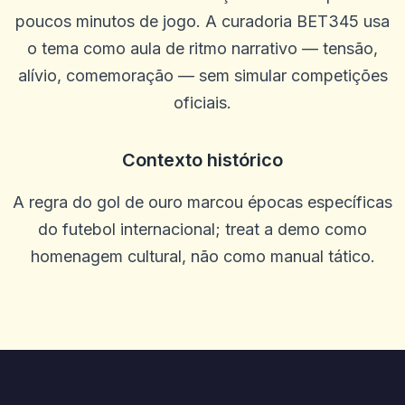
B
2025-10-22 03:17:18
poucos minutos de jogo. A curadoria BET345 usa
Ótimo livro. Não mudaria nada
o tema como aula de ritmo narrativo — tensão,
0
0
alívio, comemoração — sem simular competições
Annie Spencer
A
oficiais.
2025-10-15 07:14:11
Esta é uma ótima plataforma e atendimento ao cliente e justo e
justo.
Contexto histórico
0
0
melissa
m
A regra do gol de ouro marcou épocas específicas
2025-10-10 03:34:36
Gosto de todos os incentivos gratuitos que você dá, faz valer a
do futebol internacional; treat a demo como
pena! Obrigado!
homenagem cultural, não como manual tático.
0
0
DJ Mixit_UP
D
2025-10-07 08:32:37
É divertido, mas não consegui sacar.
0
0
Shannon Fields
S
2025-10-05 08:16:15