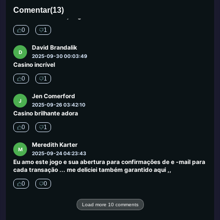
T
2025-10-01 07:09:57
Comentar
(
13
)
As ofertas de rotação gratuitas são excelentes
0
1
David Brandalik
D
2025-09-30 00:03:49
Casino incrível
0
1
Jen Comerford
J
2025-09-26 03:42:10
Casino brilhante adora
0
1
Meredith Karter
M
2025-09-24 04:23:43
Eu amo este jogo e sua abertura para confirmações de e -mail para
cada transação ... me deliciei também garantido aqui ,,
0
0
Load more 10 comments