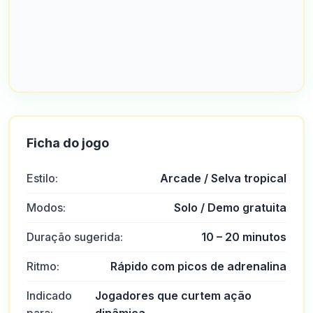
Ficha do jogo
Estilo:
Arcade / Selva tropical
Modos:
Solo / Demo gratuita
Duração sugerida:
10 – 20 minutos
Ritmo:
Rápido com picos de adrenalina
Indicado
Jogadores que curtem ação