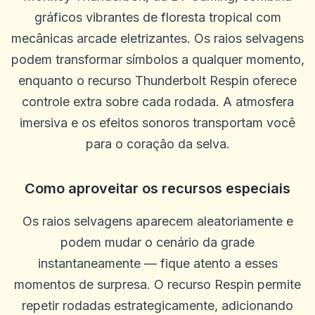
gráficos vibrantes de floresta tropical com
mecânicas arcade eletrizantes. Os raios selvagens
podem transformar símbolos a qualquer momento,
enquanto o recurso Thunderbolt Respin oferece
controle extra sobre cada rodada. A atmosfera
imersiva e os efeitos sonoros transportam você
para o coração da selva.
Como aproveitar os recursos especiais
Bob Mahan
B
2025-10-22 03:17:18
Ótimo livro. Não mudaria nada
Os raios selvagens aparecem aleatoriamente e
0
0
podem mudar o cenário da grade
Annie Spencer
instantaneamente — fique atento a esses
A
2025-10-15 07:14:11
momentos de surpresa. O recurso Respin permite
Esta é uma ótima plataforma e atendimento ao cliente e justo e
justo.
repetir rodadas estrategicamente, adicionando
0
0