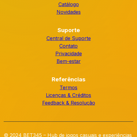
Catálogo
Novidades
Suporte
Central de Suporte
Contato
Privacidade
Bem-estar
Referências
Termos
Licenças & Créditos
Feedback & Resolução
© 2024 BET345 – Hub de jogos casuais e experiências