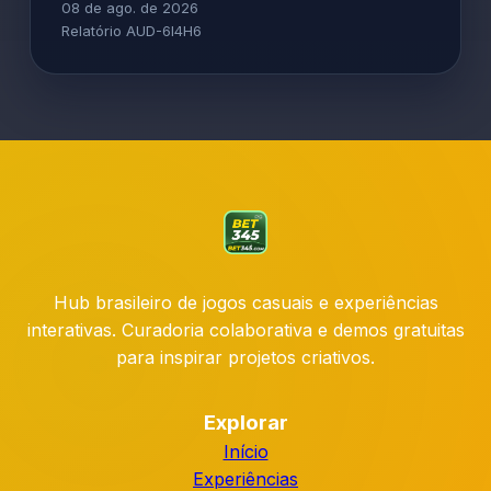
08 de ago. de 2026
Relatório AUD-6I4H6
Hub brasileiro de jogos casuais e experiências
interativas. Curadoria colaborativa e demos gratuitas
para inspirar projetos criativos.
Explorar
Início
Experiências