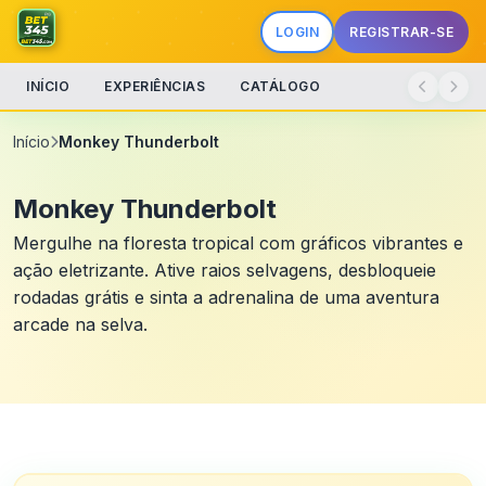
LOGIN
REGISTRAR-SE
INÍCIO
EXPERIÊNCIAS
CATÁLOGO
Início
Monkey Thunderbolt
Monkey Thunderbolt
Mergulhe na floresta tropical com gráficos vibrantes e
ação eletrizante. Ative raios selvagens, desbloqueie
rodadas grátis e sinta a adrenalina de uma aventura
arcade na selva.