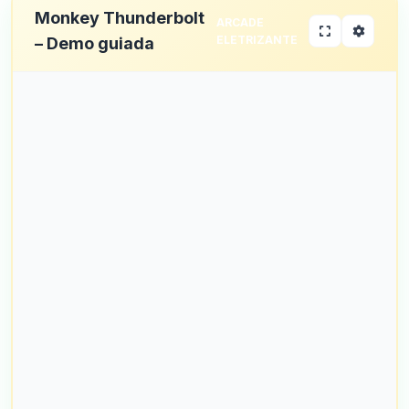
Monkey Thunderbolt
ARCADE
ELETRIZANTE
– Demo guiada