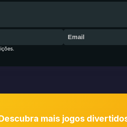
ições.
Descubra mais jogos divertido