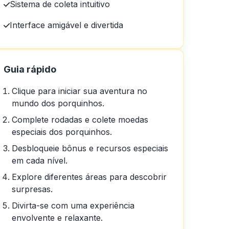
to.
Sistema de coleta intuitivo
Interface amigável e divertida
Guia rápido
Clique para iniciar sua aventura no
ena! Obrigado!
mundo dos porquinhos.
Complete rodadas e colete moedas
especiais dos porquinhos.
Desbloqueie bônus e recursos especiais
em cada nível.
Explore diferentes áreas para descobrir
surpresas.
Divirta-se com uma experiência
envolvente e relaxante.