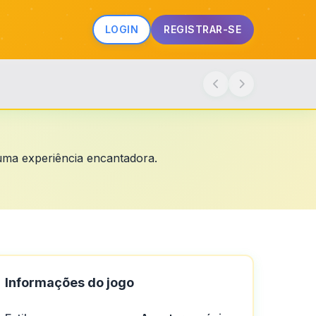
LOGIN
REGISTRAR-SE
uma experiência encantadora.
Informações do jogo