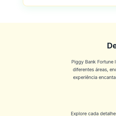
0
0
Shannon Fields
S
2025-10-05 08:16:15
Cassino legítimo ... jogos m
De
0
1
Piggy Bank Fortune 
diferentes áreas, e
T APPLEBURY
T
experiência encant
2025-10-03 11:10:45
Amo esses jogos.
0
1
Explore cada detalhe