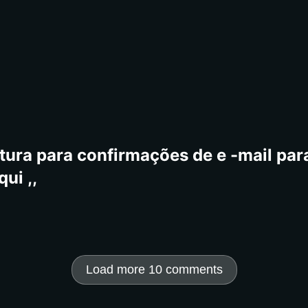
tura para confirmações de e -mail para
ui ,,
Load more 10 comments