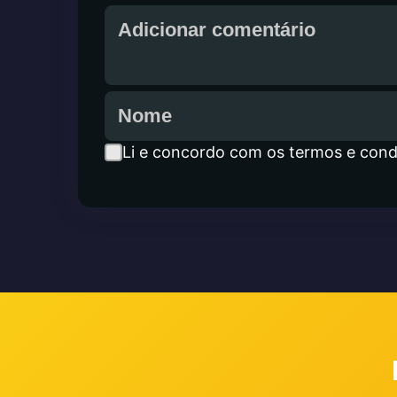
Li e concordo com os termos e cond