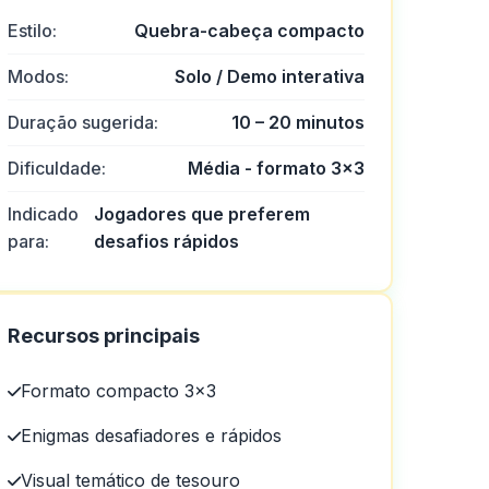
Estilo:
Quebra-cabeça compacto
Modos:
Solo / Demo interativa
Duração sugerida:
10 – 20 minutos
Dificuldade:
Média - formato 3x3
Indicado
Jogadores que preferem
para:
desafios rápidos
Recursos principais
Formato compacto 3x3
Enigmas desafiadores e rápidos
to.
Visual temático de tesouro