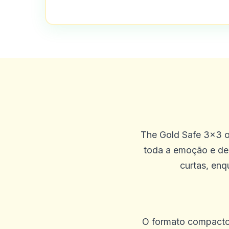
Shannon Fields
S
2025-10-05 08:16:15
Cassino legítimo ... jogos m
0
1
T APPLEBURY
T
The Gold Safe 3x3 o
2025-10-03 11:10:45
toda a emoção e des
Amo esses jogos.
curtas, enq
0
1
Tina Dumba
O formato compacto