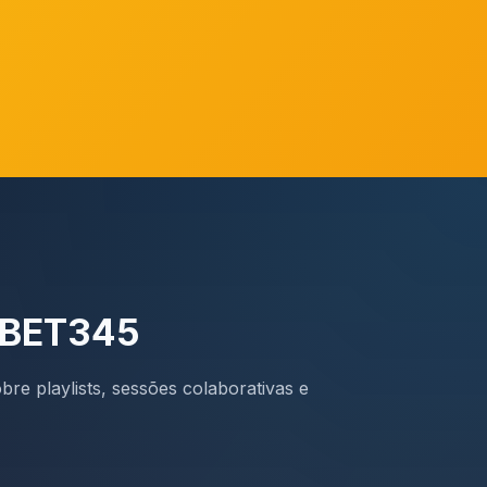
a BET345
re playlists, sessões colaborativas e