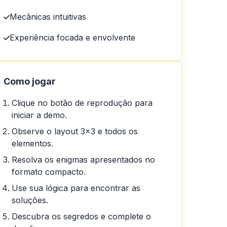
Mecânicas intuitivas
Experiência focada e envolvente
Como jogar
ena! Obrigado!
Clique no botão de reprodução para
iniciar a demo.
Observe o layout 3x3 e todos os
elementos.
Resolva os enigmas apresentados no
formato compacto.
Use sua lógica para encontrar as
soluções.
Descubra os segredos e complete o