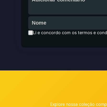
Li e concordo com os termos e cond
Explore nossa coleção comple