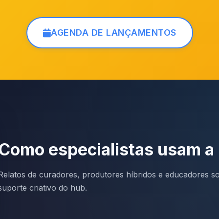
AGENDA DE LANÇAMENTOS
Como especialistas usam 
Relatos de curadores, produtores híbridos e educadores sob
suporte criativo do hub.